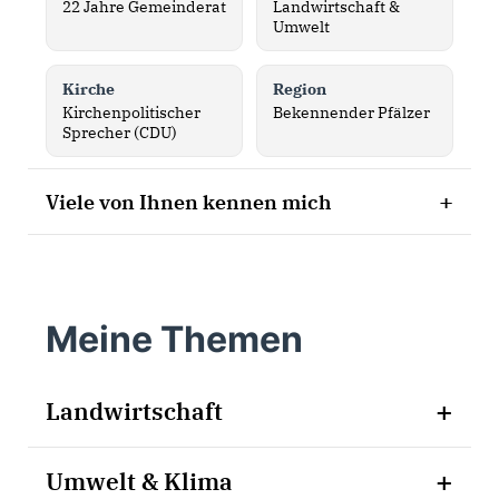
22 Jahre Gemeinderat
Landwirtschaft &
Umwelt
Kirche
Region
Kirchenpolitischer
Bekennender Pfälzer
Sprecher (CDU)
+
Viele von Ihnen kennen mich
Bekennender Pfälzer
Praktizierender Katholik
Meine Themen
Mitglied der Freiwilligen Feuerwehr (42 Jahre)
22 Jahre im Gemeinderat
+
Landwirtschaft
Vizepräsident des Bauern- und Winzerverbandes
Rheinland-Pfalz Süd e. V.
Ohne Landwirtschaft gibt es keine Zukunft. Punkt.
+
Umwelt & Klima