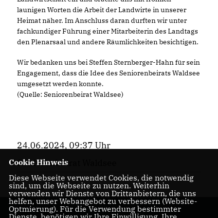
launigen Worten die Arbeit der Landwirte in unserer
Heimat näher. Im Anschluss daran durften wir unter
fachkundiger Führung einer Mitarbeiterin des Landtags
den Plenarsaal und andere Räumlichkeiten besichtigen.
Wir bedanken uns bei Steffen Sternberger-Hahn für sein
Engagement, dass die Idee des Seniorenbeirats Waldsee
umgesetzt werden konnte.
(Quelle: Seniorenbeirat Waldsee)
24.06.2024, 09:37 Uhr
Seniorenbeirat Waldsee
Cookie Hinweis
Diese Webseite verwendet Cookies, die notwendig
sind, um die Webseite zu nutzen. Weiterhin
verwenden wir Dienste von Drittanbietern, die uns
helfen, unser Webangebot zu verbessern (Website-
Optmierung). Für die Verwendung bestimmter
Dienste, benötigen wir Ihre Einwilligung. Ihre